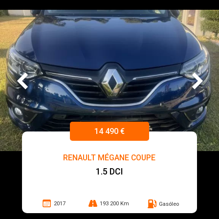
14 490 €
RENAULT MÉGANE COUPE
1.5 DCI
2017
193 200 Km
Gasóleo