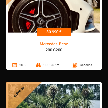
30 990 €
Mercedes-Benz
200 C200
2019
116 126 Km
Gasolina
ELÉTRICO