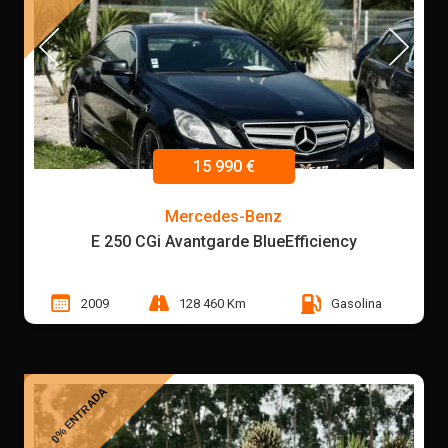
15 990 €
Mercedes-Benz
E 250 CGi Avantgarde BlueEfficiency
2009
128 460 Km
Gasolina
0% ENTRADA