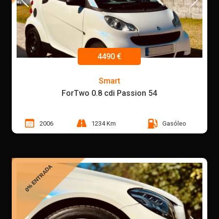
4490 €
Smart
ForTwo 0.8 cdi Passion 54
2006
1234 Km
Gasóleo
0% ENTRADA